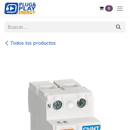
Ir al contenido
0
Todos los productos