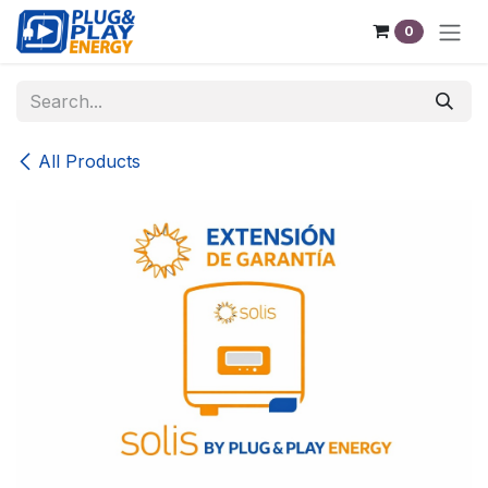
Skip to Content
0
All Products