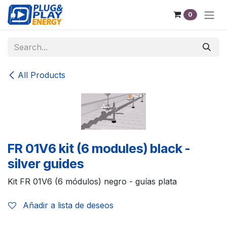
Skip to Content
0
All Products
FR 01V6 kit (6 modules) black -
silver guides
Kit FR 01V6 (6 módulos) negro - guías plata
Añadir a lista de deseos