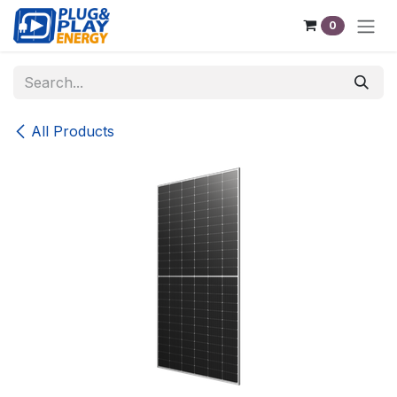
Skip to Content
0
All Products