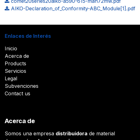
comet20series20aiko-a590-615-mah72mw.pdf
AIKO-Declaration_of_Conformity-ABC_Module[1].pdf
Enlaces de Interés
Inicio
Acerca de
Products
Servicios
Legal
Subvenciones
Contact us
Acerca de
Somos una empresa
distribuidora
de material