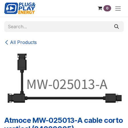
Skip to Content
0
All Products
Atmoce MW-025013-A cable corto