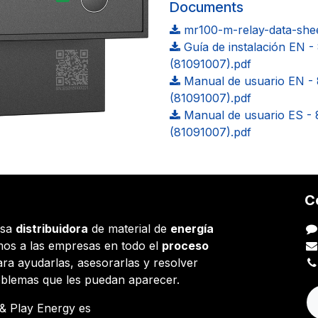
Documents
mr100-m-relay-data-shee
Guía de instalación EN 
(81091007).pdf
Manual de usuario EN -
(81091007).pdf
Manual de usuario ES -
(81091007).pdf
C
esa
distribuidora
de material de
energía
os a las empresas en todo el
proceso
ara ayudarlas, asesorarlas y resolver
oblemas que les puedan aparecer.
g & Play Energy es