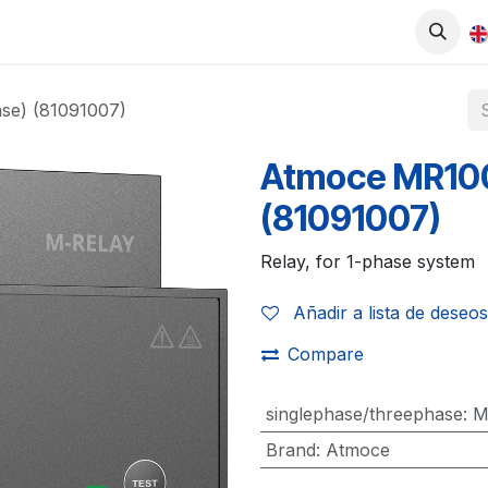
0
UCTS
SHOP
WORK WITH US
se) (81091007)
Atmoce MR100
(81091007)
Relay, for 1-phase system
Añadir a lista de deseos
Compare
singlephase/threephase
:
M
Brand
:
Atmoce