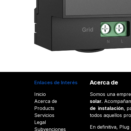
Acerca de
Enlaces de Interés
Inicio
Somos una empr
Acerca de
solar
. Acompañam
Products
de instalación
, p
Servicios
todos aquellos pr
Legal
En definitiva, Plu
Subvenciones