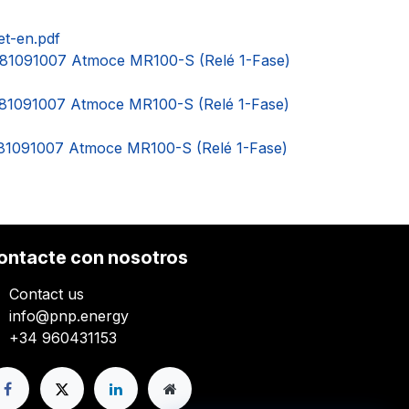
t-en.pdf
- 81091007 Atmoce MR100-S (Relé 1-Fase)
 81091007 Atmoce MR100-S (Relé 1-Fase)
 81091007 Atmoce MR100-S (Relé 1-Fase)
ontacte con nosotros
Contact us
info@pnp.energy
+34 960431153