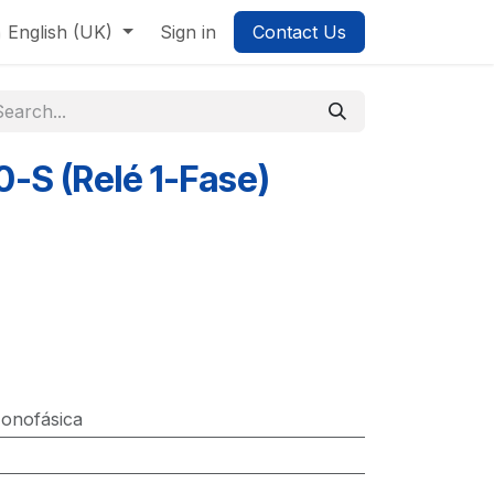
English (UK)
Sign in
Contact Us
-S (Relé 1-Fase)
onofásica