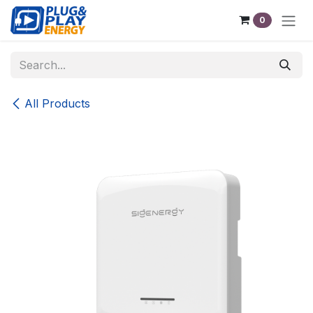
Skip to Content
0
All Products