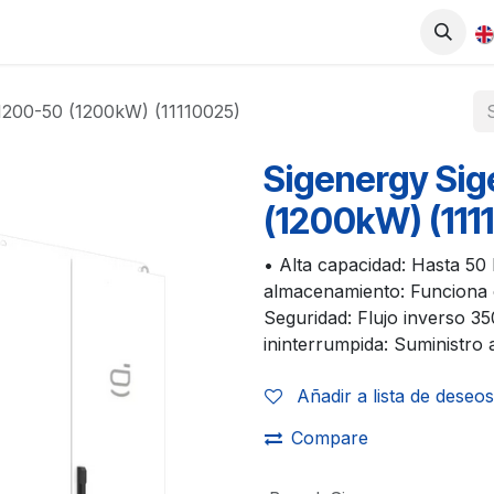
0
UCTS
SHOP
WORK WITH US
1200-50 (1200kW) (11110025)
Sigenergy Si
(1200kW) (111
• Alta capacidad: Hasta 50
almacenamiento: Funciona 
Seguridad: Flujo inverso 3
ininterrumpida: Suministro 
Añadir a lista de deseos
Compare