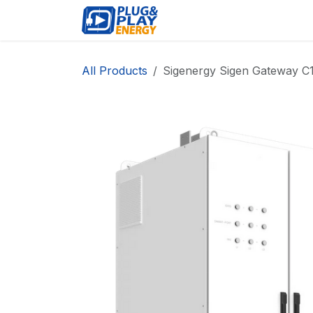
Skip to Content
EVENTS
PROD
All Products
Sigenergy Sigen Gateway C