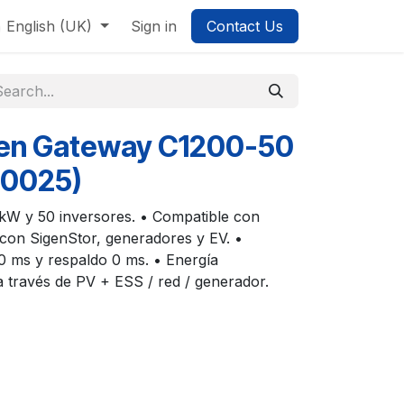
English (UK)
Sign in
Contact Us
gen Gateway C1200-50
10025)
 kW y 50 inversores. • Compatible con
con SigenStor, generadores y EV. •
50 ms y respaldo 0 ms. • Energía
a través de PV + ESS / red / generador.