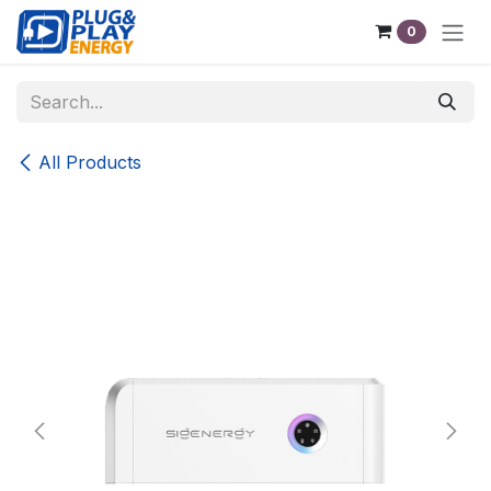
Skip to Content
0
All Products