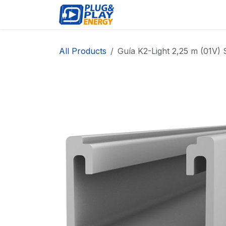
Skip to Content
EVENTS
PROD
All Products
Guía K2-Light 2,25 m (01V) S