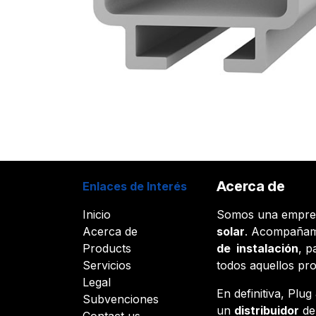
Acerca de
Enlaces de Interés
Inicio
Somos una empr
Acerca de
solar
. Acompañam
Products
de instalación
, p
Servicios
todos aquellos pr
Legal
En definitiva, Plu
Subvenciones
un
distribuidor
d