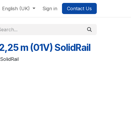
English (UK)
Sign in
Contact Us
2,25 m (01V) SolidRail
SolidRail