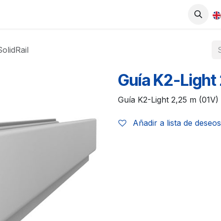
0
UCTS
SHOP
WORK WITH US
olidRail
Guía K2-Light 
Guía K2-Light 2,25 m (01V) 
Añadir a lista de deseos