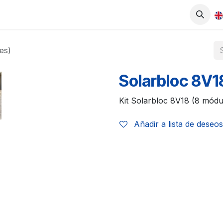
0
UCTS
SHOP
WORK WITH US
es)
Solarbloc 8V18
Kit Solarbloc 8V18 (8 módu
Añadir a lista de deseos