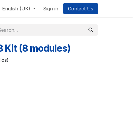
English (UK)
Sign in
Contact Us
 Kit (8 modules)
los)