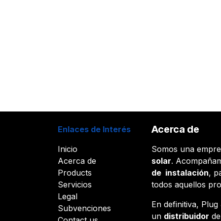
Acerca de
Enlaces de Interés
Inicio
Somos una empr
Acerca de
solar
. Acompañam
Products
de instalación
, p
Servicios
todos aquellos pr
Legal
En definitiva, Plu
Subvenciones
un
distribuidor
d
Contact us