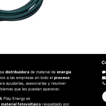
C
esa
distribuidora
de material de
energía
os a las empresas en todo el
proceso
ara ayudarlas, asesorarlas y resolver
oblemas que les puedan aparecer.
g & Play Energy es
e
material fotovoltaico
respaldado por