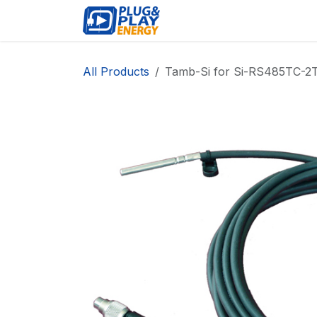
Skip to Content
EVENTS
PROD
All Products
Tamb-Si for Si-RS485TC-2T