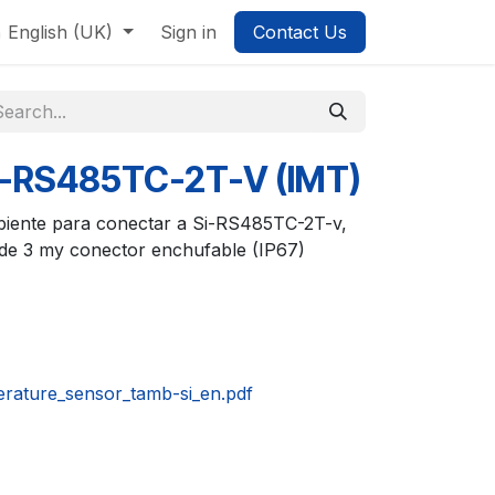
English (UK)
Sign in
Contact Us
Si-RS485TC-2T-V (IMT)
iente para conectar a Si-RS485TC-2T-v,
e de 3 my conector enchufable (IP67)
erature_sensor_tamb-si_en.pdf