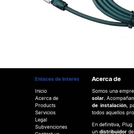
Acerca de
Enlaces de Interés
Inicio
Somos una empr
Acerca de
solar
. Acompañam
Products
de instalación
, p
Servicios
todos aquellos pr
Legal
En definitiva, Plu
Subvenciones
un
distribuidor
d