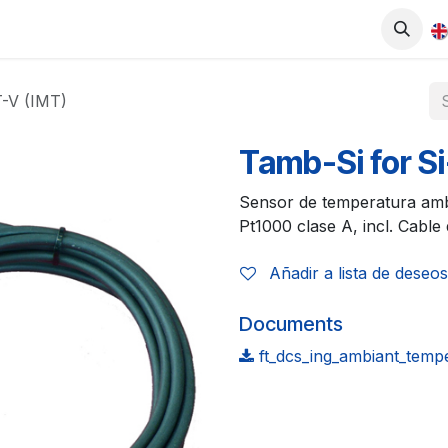
0
UCTS
SHOP
WORK WITH US
-V (IMT)
Tamb-Si for 
Sensor de temperatura amb
Pt1000 clase A, incl. Cabl
Añadir a lista de deseos
Documents
ft_dcs_ing_ambiant_temp