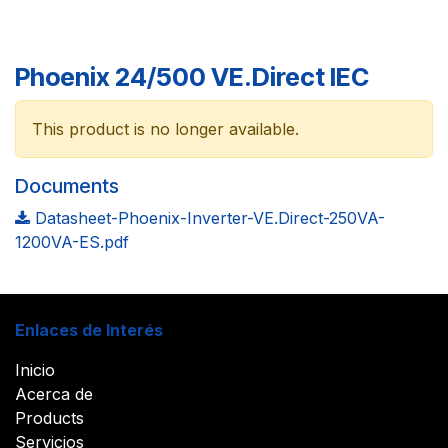
Phoenix 24/500 VE.Direct IEC
This product is no longer available.
Documents
Datasheet-Phoenix-Inverter-VE.Direct-250VA-
1200VA-ES.pdf
Enlaces de Interés
Inicio
Acerca de
Products
Servicios