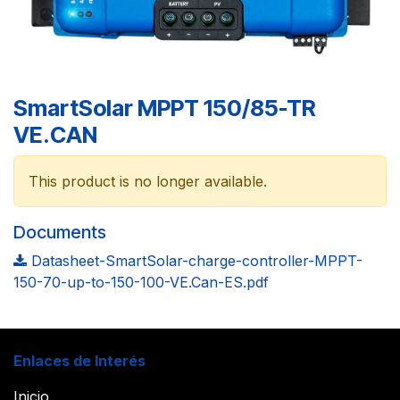
SmartSolar MPPT 150/85-TR
VE.CAN
This product is no longer available.
Documents
Datasheet-SmartSolar-charge-controller-MPPT-
150-70-up-to-150-100-VE.Can-ES.pdf
Enlaces de Interés
Inicio