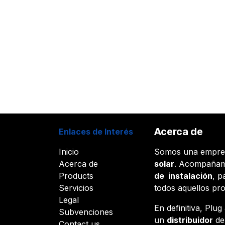
Acerca de
Enlaces de Interés
Inicio
Somos una empr
Acerca de
solar
. Acompañam
Products
de instalación
, p
Servicios
todos aquellos pr
Legal
En definitiva, Plu
Subvenciones
un
distribuidor
d
Contact us