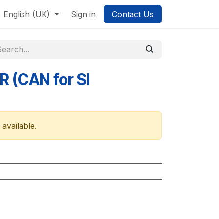
English (UK)
Sign in
Contact Us
 (CAN for SI
 available.