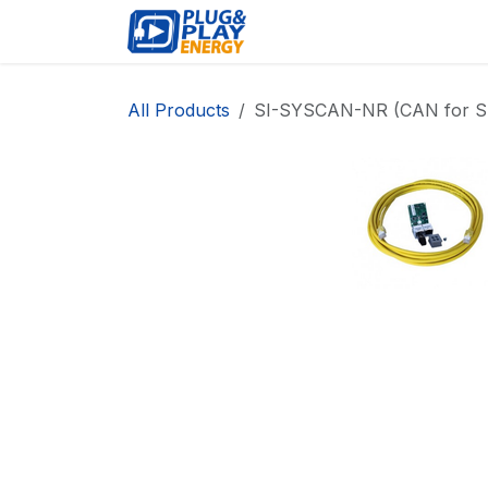
Skip to Content
EVENTS
PROD
All Products
SI-SYSCAN-NR (CAN for SI