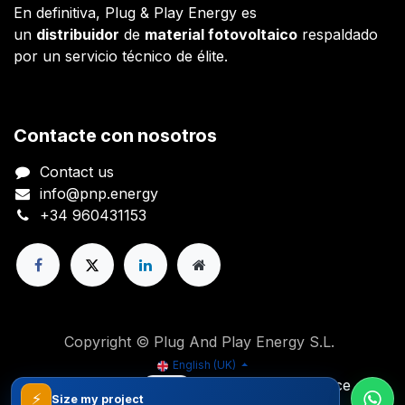
En definitiva, Plug & Play Energy es
un
distribuidor
de
material fotovoltaico
respaldado
por un servicio técnico de élite.
Contacte con nosotros
Contact us
info@pnp.energy
+34 960431153
Copyright © Plug And Play Energy S.L.
English (UK)
Powered by
- The #1
Open Source
⚡