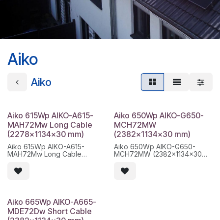
Aiko
Aiko
Aiko 615Wp AIKO-A615-
Aiko 650Wp AIKO-G650-
MAH72Mw Long Cable
MCH72MW
(2278x1134x30 mm)
(2382x1134x30 mm)
Aiko 615Wp AIKO-A615-
Aiko 650Wp AIKO-G650-
MAH72Mw Long Cable
MCH72MW (2382x1134x30
(2278x1134x30 mm)
mm)
Modèle fabricant: AIKO-A615-
Modelo fabricante: AIKO-
MAH72Mw
G650-MCH72MW
Série technique: Comet 1N /
Serie técnica: Stellar 1N+ /
MAH72Mw
MCH72MW
Dimensions du module: 2278
Medidas: 2382 x 1134 x 30 mm
Aiko 665Wp AIKO-A665-
x 1134 x 30 mm
Peso: 32.3 kg ±3%
MDE72Dw Short Cable
Poids net du module: 27 kg
Palet: 36 uds