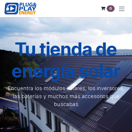
Se rendre au contenu
0
Tu tienda de
energía solar
Encuentra los módulos solares, los inversores,
las baterías y muchos más accesorios que
buscabas