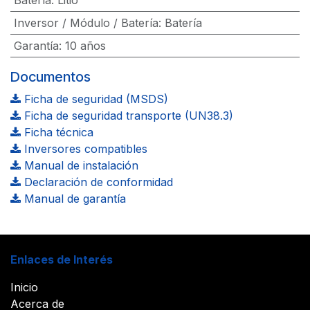
Inversor / Módulo / Batería
:
Batería
Garantía
:
10 años
Documentos
Ficha de seguridad (MSDS)
Ficha de seguridad transporte (UN38.3)
Ficha técnica
Inversores compatibles
Manual de instalación
Declaración de conformidad
Manual de garantía
Enlaces de Interés
Inicio
Acerca de