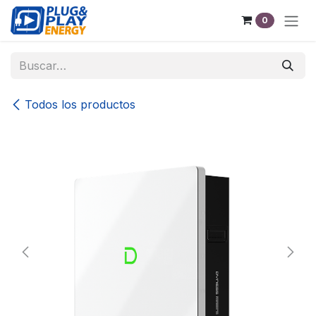
Ir al contenido
0
Todos los productos