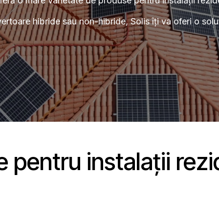
feră o mare varietate de produse pentru instalații rezid
ertoare hibride sau non-hibride, Solis îți va oferi o solu
 pentru instalații rezi