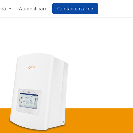
ână
Autentificare
Contactează-ne