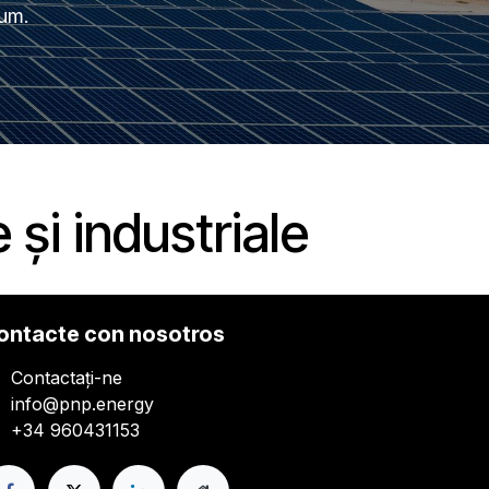
sum.
 și industriale
ontacte con nosotros
Contactați-ne
info@pnp.energy
+34 960431153