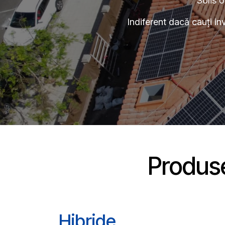
Solis o
Indiferent dacă cauți inv
Produse
Hibride