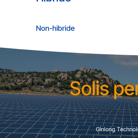
Non-hibride
Solis pe
Ginlong Technol