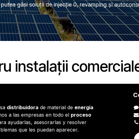
 putea găsi soluții de injecție 0, revamping și autocon
 instalații comerciale
C
esa
distribuidora
de material de
energía
os a las empresas en todo el
proceso
ara ayudarlas, asesorarlas y resolver
oblemas que les puedan aparecer.