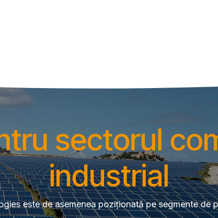
ntru sectorul com
industrial
ogies este de asemenea poziționată pe segmente de pr