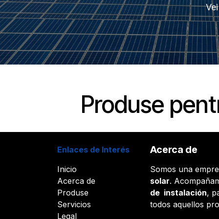
Vei
Produse pentru
Acerca de
Enlaces de Interés
Inicio
Somos una empr
Acerca de
solar
. Acompañam
Produse
de instalación
, p
Servicios
todos aquellos pr
Legal