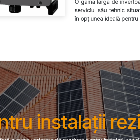
O gamă largă de invertoar
serviciul său tehnic situ
în opțiunea ideală pentru
ntru instalații rez