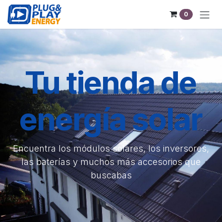
Se rendre au contenu
0
Tu tienda de
energía solar
Encuentra los módulos solares, los inversores,
las baterías y muchos más accesorios que
buscabas