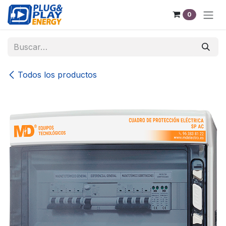
Ir al contenido
0
Todos los productos