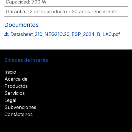
Capacidad
:
700 W
Garantía
:
12 años producto - 30 años rendimiento
Documentos
Datasheet_210_NEG21C.20_ESP_2024_B_LAC.pdf
Enlaces de Interés
Inicio
Acerca de
Productos
Servicios
Legal
Subvenciones
Contáctenos