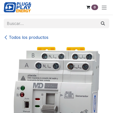
Ir al contenido
0
Todos los productos