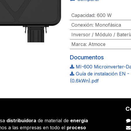
Capacidad
:
600 W
Conexión
:
Monofásica
Inversor / Módulo / Baterí
Marca
:
Atmoce
Documentos
MI-600 Microinverter-Da
Guía de instalación EN 
(0.6kWn).pdf
C
esa
distribuidora
de material de
energía
os a las empresas en todo el
proceso