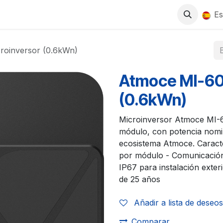
0
S
TIENDA
TRABAJA CON NOSOTROS
Es
roinversor (0.6kWn)
Atmoce MI-60
(0.6kWn)
Microinversor Atmoce MI-6
módulo, con potencia nomi
ecosistema Atmoce. Caracte
por módulo - Comunicación
IP67 para instalación exter
de 25 años
Añadir a lista de deseos
Comparar