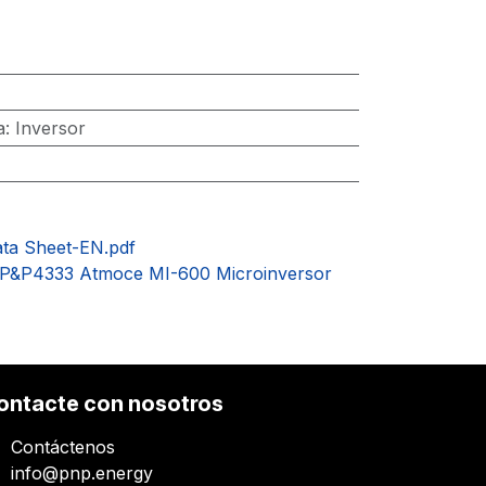
a
:
Inversor
ta Sheet-EN.pdf
- P&P4333 Atmoce MI-600 Microinversor
ontacte con nosotros
Contáctenos
info@pnp.energy