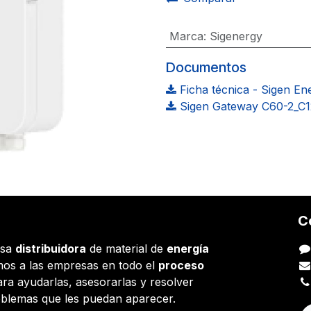
Marca
:
Sigenergy
Documentos
Ficha técnica - Sigen E
Sigen Gateway C60-2_C1
C
esa
distribuidora
de material de
energía
os a las empresas en todo el
proceso
ara ayudarlas, asesorarlas y resolver
oblemas que les puedan aparecer.