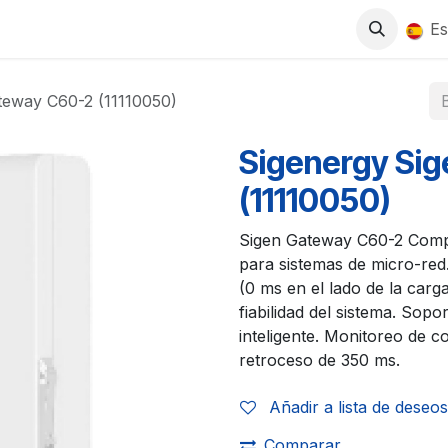
0
S
TIENDA
TRABAJA CON NOSOTROS
Es
teway C60-2 (11110050)
Sigenergy Si
(11110050)
Sigen Gateway C60-2 Compa
para sistemas de micro-red
(0 ms en el lado de la carg
fiabilidad del sistema. Sop
inteligente. Monitoreo de c
retroceso de 350 ms.
Añadir a lista de deseos
Comparar