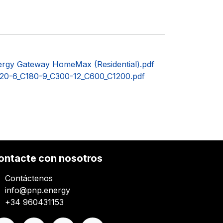
nergy Gateway HomeMax (Residential).pdf
20-6_C180-9_C300-12_C600_C1200.pdf
ontacte con nosotros
Contáctenos
info@pnp.energy
+34 960431153