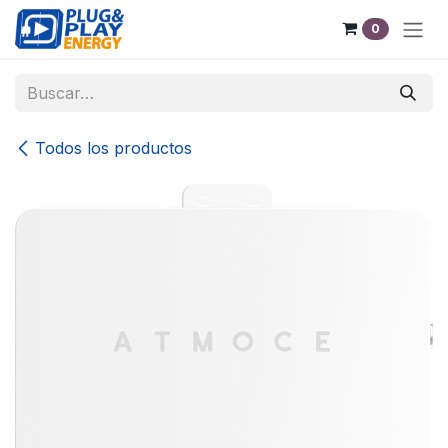
Ir al contenido
0
Todos los productos