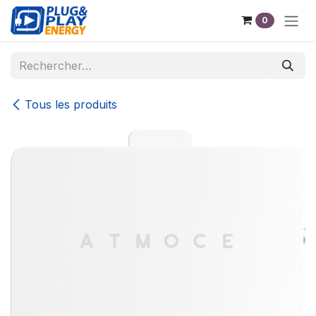
Se rendre au contenu
0
Tous les produits