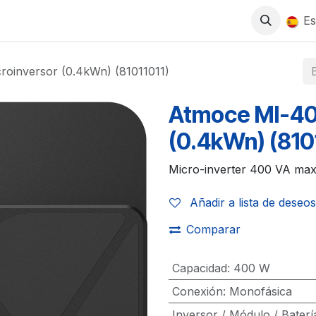
0
S
TIENDA
TRABAJA CON NOSOTROS
Es
oinversor (0.4kWn) (81011011)
Atmoce MI-40
(0.4kWn) (810
Micro-inverter 400 VA ma
Añadir a lista de deseos
Comparar
Capacidad
:
400 W
Conexión
:
Monofásica
Inversor / Módulo / Baterí