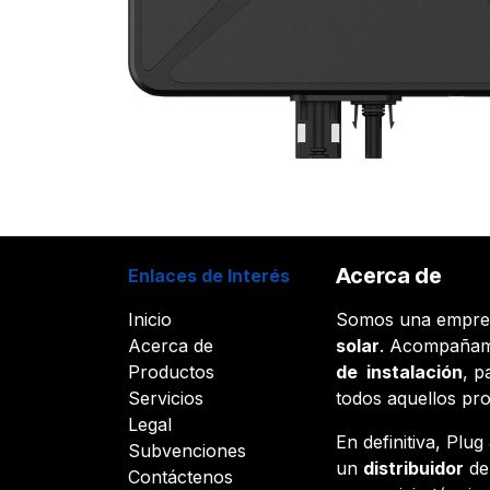
Acerca de
Enlaces de Interés
Inicio
Somos una empr
Acerca de
solar
. Acompañam
Productos
de instalación
, p
Servicios
todos aquellos pr
Legal
En definitiva, Plu
Subvenciones
un
distribuidor
d
Contáctenos