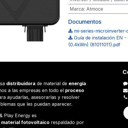
Marca
:
Atmoce
Documentos
mi-series-microinverter-
Guía de instalación EN 
(0.4kWn) (81011011).pdf
C
esa
distribuidora
de material de
energía
os a las empresas en todo el
proceso
ara ayudarlas, asesorarlas y resolver
oblemas que les puedan aparecer.
g & Play Energy es
e
material fotovoltaico
respaldado por