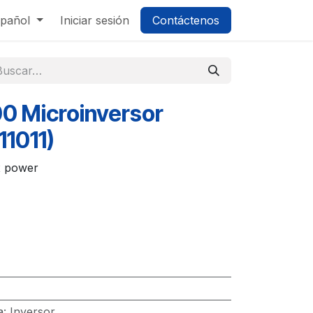
pañol
Iniciar sesión
Contáctenos
0 Microinversor
11011)
x power
a
:
Inversor