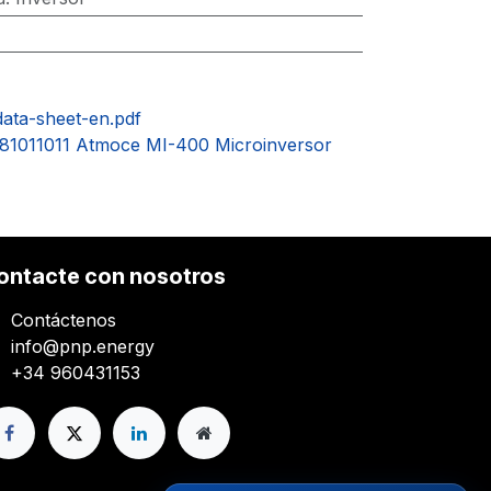
data-sheet-en.pdf
- 81011011 Atmoce MI-400 Microinversor
ontacte con nosotros
Contáctenos
info@pnp.energy
+34 960431153