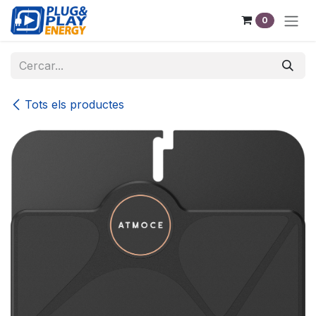
Skip to Content
0
Tots els productes