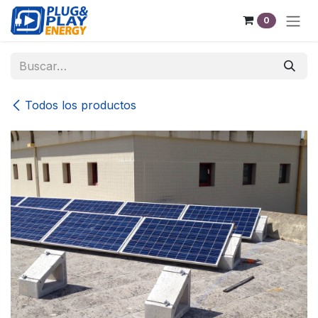
Ir al contenido
0
Todos los productos