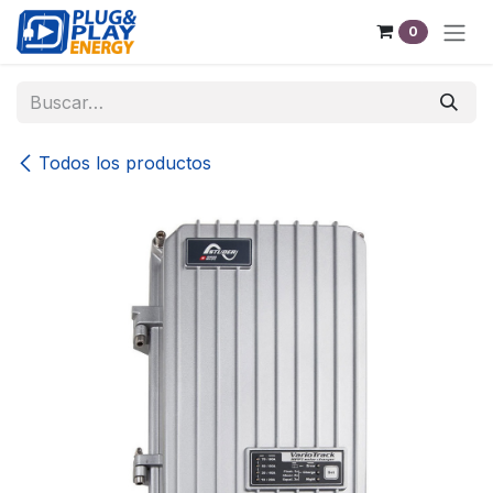
Ir al contenido
0
Todos los productos