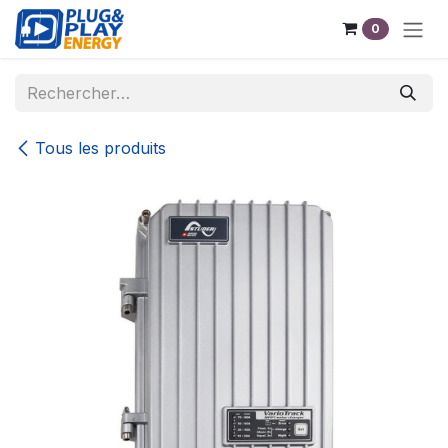
Se rendre au contenu
0
Tous les produits