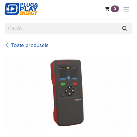
Sari la conținut
0
Toate produsele