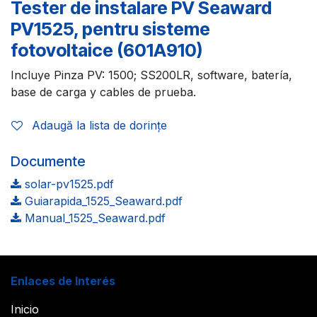
Tester de instalare PV Seaward
PV1525, pentru sisteme
fotovoltaice (601A910)
Incluye Pinza PV: 1500; SS200LR, software, batería,
base de carga y cables de prueba.
Adaugă la lista de dorințe
Documente
solar-pv1525.pdf
Guiarapida_1525_Seaward.pdf
Manual_1525_Seaward.pdf
Enlaces de Interés
Inicio