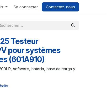
is
Se connecter
Contactez-nous
25 Testeur
n PV pour systèmes
es (601A910)
200LR, software, batería, base de carga y
haits