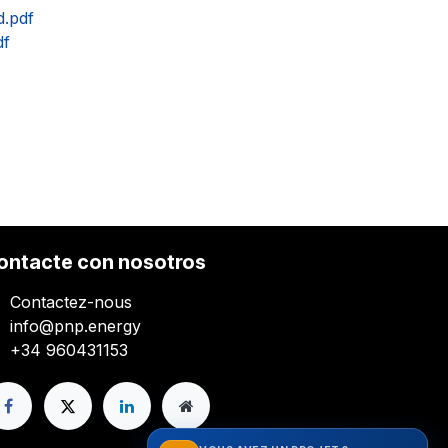
d.pdf
df
ontacte con nosotros
Contactez-nous
info@pnp.energy
+34 960431153