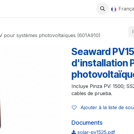
0
ITS
BOUTIQUE
TRAVAILLEZ AVEC NOUS
França
PV pour systèmes photovoltaïques (601A910)
Seaward PV15
d'installatio
photovoltaïqu
Incluye Pinza PV: 1500; SS
cables de prueba.
Ajouter à la liste de sou
Documents
solar-pv1525.pdf