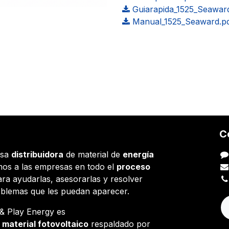
Guiarapida_1525_Seawar
Manual_1525_Seaward.p
C
esa
distribuidora
de material de
energía
os a las empresas en todo el
proceso
ara ayudarlas, asesorarlas y resolver
oblemas que les puedan aparecer.
g & Play Energy es
e
material fotovoltaico
respaldado por