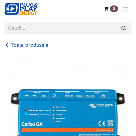
Sari la conținut
0
Toate produsele