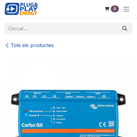
Skip to Content
0
Tots els productes