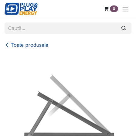
Sari la conținut
0
Toate produsele