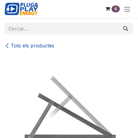
Skip to Content
0
Tots els productes