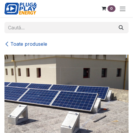
Sari la conținut
0
Toate produsele