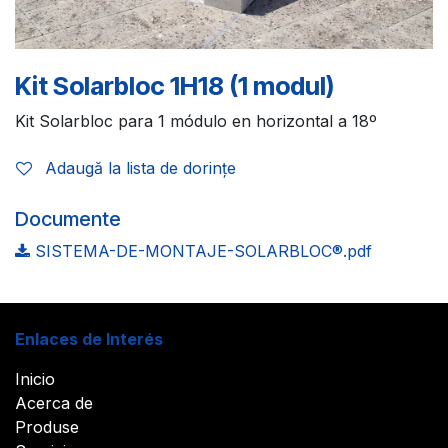
Kit Solarbloc 1H18 (1 modul)
Kit Solarbloc para 1 módulo en horizontal a 18º
Adaugă la lista de dorințe
Documente
SISTEMA-DE-MONTAJE-SOLARBLOC®.pdf
Enlaces de Interés
Inicio
Acerca de
Produse