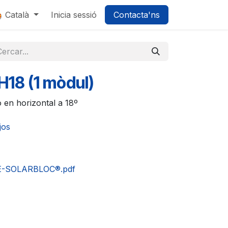
0
Català
Inicia sessió
Contacta'ns
1H18 (1 mòdul)
 en horizontal a 18º
tjos
-SOLARBLOC®.pdf