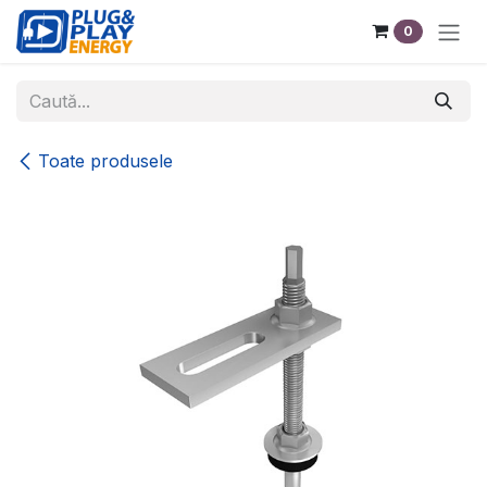
Sari la conținut
0
Toate produsele