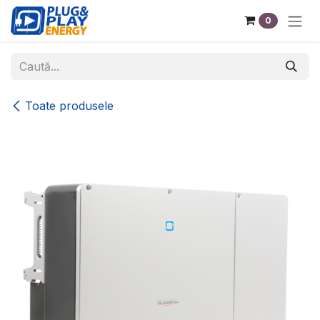
Sari la conținut
0
Toate produsele