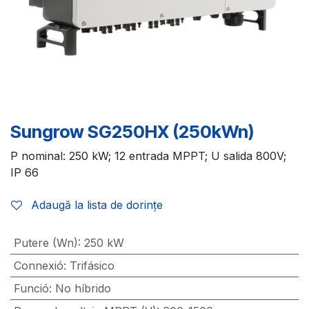
Sungrow SG250HX (250kWn)
P nominal: 250 kW; 12 entrada MPPT; U salida 800V;
IP 66
Adaugă la lista de dorințe
Putere (Wn)
:
250 kW
Connexió
:
Trifásico
Funció
:
No híbrido