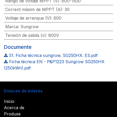
Rango de voltaje MPPT (V)
:
600-1500
Corrent màxim de MPPT (A)
:
30
Voltaje de arranque (V)
:
600
Marca
:
Sungrow
Tensión de salida (v)
:
800V
Documente
51. Ficha técnica sungrow. SG250HX. ES.pdf
Ficha técnica EN - P&P1223 Sungrow SG250HX
(250kWn).pdf
Enlaces de Interés
Inicio
Acerca de
Produse