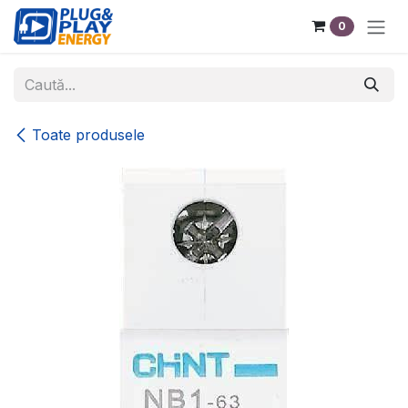
Sari la conținut
0
Toate produsele