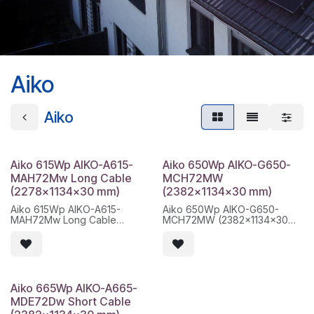
Aiko
Aiko
Aiko 615Wp AIKO-A615-
Aiko 650Wp AIKO-G650-
MAH72Mw Long Cable
MCH72MW
(2278x1134x30 mm)
(2382x1134x30 mm)
Aiko 615Wp AIKO-A615-
Aiko 650Wp AIKO-G650-
MAH72Mw Long Cable
MCH72MW (2382x1134x30
(2278x1134x30 mm)
mm)
Model producător: AIKO-
Modelo fabricante: AIKO-
A615-MAH72Mw
G650-MCH72MW
Serie tehnică: Comet 1N /
Serie técnica: Stellar 1N+ /
MAH72Mw
MCH72MW
Dimensiuni modul: 2278 x 1134
Medidas: 2382 x 1134 x 30 mm
Aiko 665Wp AIKO-A665-
x 30 mm
Peso: 32.3 kg ±3%
MDE72Dw Short Cable
Greutate netă modul: 27 kg
Palet: 36 uds