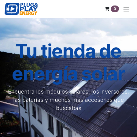
Sari la conținut
0
Tu tienda de
energía solar
Encuentra los módulos solares, los inversores,
las baterías y muchos más accesorios que
buscabas