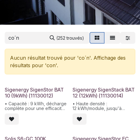
(252 trouvés)
Aucun résultat trouvé pour '
co´n
'. Affichage des
résultats pour '
con
'.
Sigenergy SigenStor BAT
Sigenergy SigenStack BAT
10 (9kWh) (11130012)
12 (12kWh) (11130014)
• Capacité : 9 kWh, décharge
• Haute densité :
complète pour une efficacité
12 kWh/module, jusqu'à
maximale.
253 kWh/système
• Modulaire et empilable :
• Sécurité : IP66, suppression
jusqu'à 6 modules par pile,
d'incendie et contrôle des
évolutif jusqu'à 54 kWh.
cellules thermiques
• Installation rapide :
• Compatible et évolutif :
connecteurs auto-
intégration CAN avec les
Solis S6-GC 100K
Sigenergy SigenStor EC