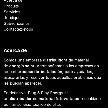
Acerca de
- 25 ans de garantie
Produits
- Démarrage rapide via
l'application
Servicios
Juridique
Subvenciones
Contactez-nous
Acerca de
Somos una empresa
distribuidora
de material
de
energía solar
. Acompañamos a las empresas en
todo el
proceso de instalación
, para ayudarlas,
asesorarlas y resolver todos aquellos problemas que
les puedan aparecer.
En definitiva, Plug & Play Energy es
un
distribuidor
de
material fotovoltaico
respaldado
por un servicio técnico de élite.