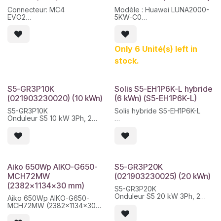
polarité CC
module
Connecteur: MC4
Modèle : Huawei LUNA2000-
Garantie standard de 5 ans
- Communication CPL /
EVO2
5KW-C0
extensible jusqu'à 20 ans
Plateforme Atmoce
Longueur du câble :
Type: module BMS/DC-DC
- Protection IP67 pour
-1,40M/+1,40M
Fonction : Contrôle, protection
installation extérieure
et communication du système
- Tension continue inférieure
LUNA2000 S0
Only 6 Unité(s) left in
à 60 V
Application : gestion du
- 25 ans de garantie
stock.
stockage d'énergie Huawei.
S5-GR3P10K
Solis S5-EH1P6K-L hybride
(021903230020) (10 kWn)
(6 kWn) (S5-EH1P6K-L)
S5-GR3P10K
Solis hybride S5-EH1P6K-L
Onduleur S5 10 kW 3Ph, 2
MPPT, DC SW
Onduleur monophasé hybride
Marque : Solis
2 MPPT
Code fabricant:
Tension d'entrée maximale :
021903230020
600 V
Puissance de l'onduleur : 10
Courant d'entrée maximum :
kWn
15 A / 15 A
Aiko 650Wp AIKO-G650-
S5-GR3P20K
Efficacité maximale : 97,1 %
MCH72MW
(021903230025) (20 kWn)
Protection contre l'inversion
(2382x1134x30 mm)
de polarité CC/surintensité de
S5-GR3P20K
sortie/court-circuit et
Onduleur S5 20 kW 3Ph, 2
Aiko 650Wp AIKO-G650-
surtension
MPPT, DC SW
MCH72MW (2382x1134x30
Niveau de protection : IP65
Marque : Solis
mm)
Garantie de 5 ans extensible
Code fabricant:
Modelo fabricante: AIKO-