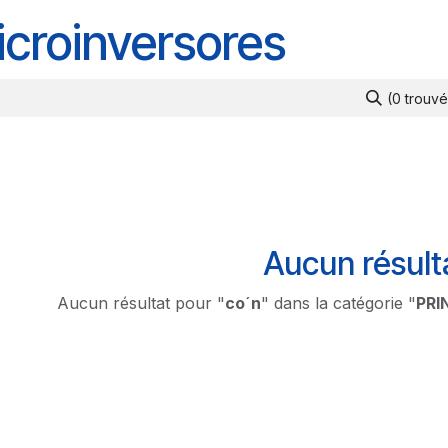
croinversores
(0 trouvé
Aucun résult
Aucun résultat pour "
co´n
" dans la catégorie "
PRI