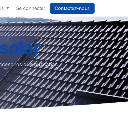
is
Se connecter
Contactez-nous
solar
accesorios que buscabas