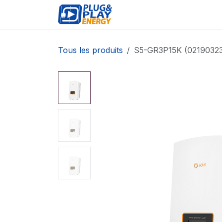
Se rendre au contenu
ÉVÉNEMENTS
PRODU
Tous les produits
S5-GR3P15K (02190323