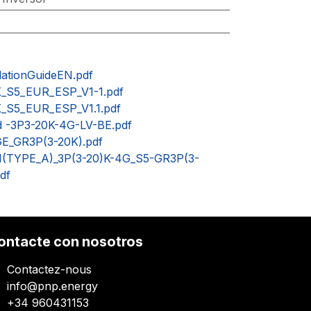
ationGuideEN.pdf
K_S5_EUR_ESP_V1-1.pdf
K_S5_EUR_ESP_V1.1.pdf
d -3P3-20K-4G-LV-BE.pdf
GE_GR3P(3-20K).pdf
631(TYPE_A)_3P(3-20)K-4G_S5-GR3P(3-
df
ontacte con nosotros
Contactez-nous
info@pnp.energy
+34 960431153