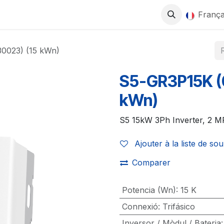
0
ITS
BOUTIQUE
TRAVAILLEZ AVEC NOUS
França
0023) (15 kWn)
S5-GR3P15K (
kWn)
S5 15kW 3Ph Inverter, 2 
Ajouter à la liste de sou
Comparer
Potencia (Wn)
:
15 K
Connexió
:
Trifásico
Inversor / Mòdul / Bateria