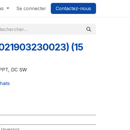
is
Se connecter
Contactez-nous
021903230023) (15
MPPT, DC SW
haits
:
Inversor