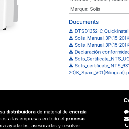
Marque
:
Solis
Documents
DTSD1352-C_QuickInstall
Solis_Manual_3P(15-20)
Solis_Manual_3P(15-20)
Declaración conformida
Solis_Certificate_NTS_U
Solis_certificate_NTS_
20)K_Spain_V01(Bilingual).p
C
esa
distribuidora
de material de
energía
os a las empresas en todo el
proceso
ara ayudarlas, asesorarlas y resolver