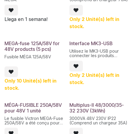
l'intégration dans différents
systèmes, tels que les
systèmes triphasés ou à
phases divisées.
Llega en 1 semana!
Only 2 Unité(s) left in
stock.
MEGA-fuse 125A/58V for
Interface MK3-USB
48V products (5 pcs)
Utilisez le MK3-USB pour
connecter les produits
Fusible MÉGA 125A/58V
suivants à un ordinateur pour
la configuration : Multi,
MultiGrid, MultiPlus, MultiPlus-
II, Quattro, Inverter
Only 2 Unité(s) left in
(uniquement modèles avec
Only 10 Unité(s) left in
stock.
port de communication
VE.Bus), ECOmulti, EasySolar,
stock.
EasyPlus.
MÉGA-FUSIBLE 250A/58V
Multiplus-II 48/3000/35-
pour 48V 1 unité
32 230V (3kWn)
Le fusible Victron MEGA-Fuse
3000VA 48V 230V IP22
250A/58V a été conçu pour
(Comprend un chargeur 35A)
les installations
photovoltaïques isolées.