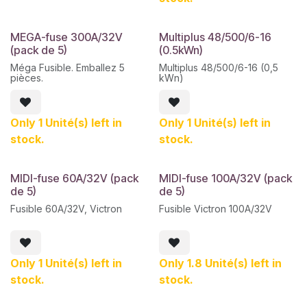
photovoltaïque, d'un
générateur CA ou d'un
onduleur ou d'un
MEGA-fuse 300A/32V
Multiplus 48/500/6-16
onduleur/chargeur.
(pack de 5)
(0.5kWn)
Méga Fusible. Emballez 5
Multiplus 48/500/6-16 (0,5
pièces.
kWn)
Only 1 Unité(s) left in
Only 1 Unité(s) left in
stock.
stock.
MIDI-fuse 60A/32V (pack
MIDI-fuse 100A/32V (pack
de 5)
de 5)
Fusible 60A/32V, Victron
Fusible Victron 100A/32V
Only 1 Unité(s) left in
Only 1.8 Unité(s) left in
stock.
stock.