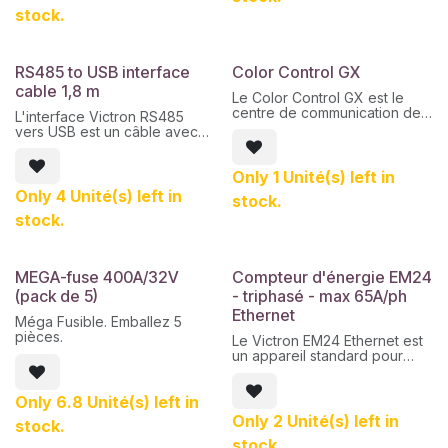
stock.
RS485 to USB interface
Color Control GX
cable 1,8 m
Le Color Control GX est le
centre de communication de
L'interface Victron RS485
votre installation. Il offre des
vers USB est un câble avec
informations en temps réel en
adaptateur pour communiquer
un coup d'œil et permet de
des appareils RS485 tels que
contrôler tous les produits qui
Only 1 Unité(s) left in
des compteurs d'énergie
y sont connectés. Vous
avec d'autres appareils USB
Only 4 Unité(s) left in
stock.
pouvez contrôler l'ensemble
tels que Cerbo, Color Control,
de votre système - depuis
stock.
etc.
pratiquement n'importe où
dans le monde - en accédant
à votre Color Control GX via
MEGA-fuse 400A/32V
Compteur d'énergie EM24
notre portail Victron Remote
Management (VRM) gratuit.
(pack de 5)
- triphasé - max 65A/ph
Ethernet
Méga Fusible. Emballez 5
pièces.
Le Victron EM24 Ethernet est
un appareil standard pour
mesurer la puissance et
l'énergie d'une application
Only 6.8 Unité(s) left in
triphasée, par exemple au
niveau du boîtier de
Only 2 Unité(s) left in
stock.
distribution ou pour mesurer
stock.
la sortie d'un onduleur