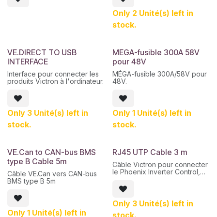
Il est compatible avec les
porte-fusibles MEGA de
Only 2 Unité(s) left in
Victron, avec des installations
stock.
de 48 et avec une intensité
maximale supportée de 250A.
VE.DIRECT TO USB
MEGA-fusible 300A 58V
INTERFACE
pour 48V
Interface pour connecter les
MÉGA-fusible 300A/58V pour
produits Victron à l'ordinateur.
48V.
Only 3 Unité(s) left in
Only 1 Unité(s) left in
stock.
stock.
VE.Can to CAN-bus BMS
RJ45 UTP Cable 3 m
type B Cable 5m
Câble Victron pour connecter
le Phoenix Inverter Control,
Câble VE.Can vers CAN-bus
l'interface VE Interface MK3-
BMS type B 5m
USB et les connexions VE.Bus
entre plusieurs appareils
VE.Bus et GX.
Only 3 Unité(s) left in
Only 1 Unité(s) left in
stock.