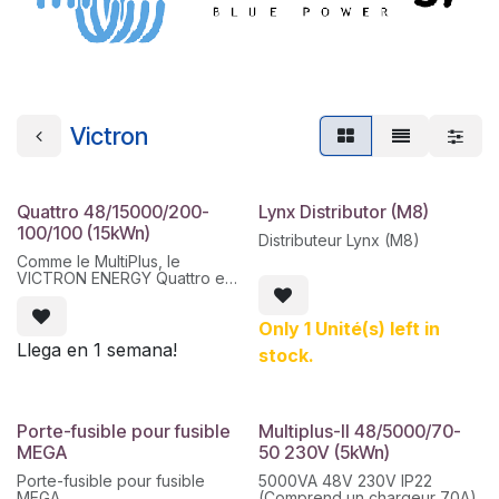
Victron
Quattro 48/15000/200-
Lynx Distributor (M8)
100/100 (15kWn)
Distributeur Lynx (M8)
Comme le MultiPlus, le
VICTRON ENERGY Quattro est
également un appareil
composé d'un onduleur et
Only 1 Unité(s) left in
d'un chargeur. De plus, il
prend en charge deux
Llega en 1 semana!
stock.
entrées CA et se connecte
automatiquement à l'entrée
active. Ses nombreuses
fonctionnalités incluent un
onduleur à onde sinusoïdale
Porte-fusible pour fusible
Multiplus-II 48/5000/70-
pure, une charge variable, la
MEGA
50 230V (5kWn)
technologie hybride
PowerAssist, ainsi que de
Porte-fusible pour fusible
5000VA 48V 230V IP22
multiples fonctionnalités pour
MEGA.
(Comprend un chargeur 70A)