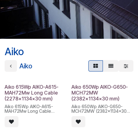
Aiko
Aiko
Aiko 615Wp AIKO-A615-
Aiko 650Wp AIKO-G650-
MAH72Mw Long Cable
MCH72MW
(2278x1134x30 mm)
(2382x1134x30 mm)
Aiko 615Wp AIKO-A615-
Aiko 650Wp AIKO-G650-
MAH72Mw Long Cable
MCH72MW (2382x1134x30
(2278x1134x30 mm)
mm)
Model fabricant: AIKO-A615-
Modelo fabricante: AIKO-
MAH72Mw
G650-MCH72MW
Sèrie tècnica: Comet 1N /
Serie técnica: Stellar 1N+ /
MAH72Mw
MCH72MW