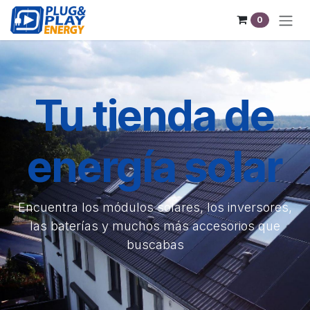
Ir al contenido
0
Tu tienda de
energía solar
Encuentra los módulos solares, los inversores,
las baterías y muchos más accesorios que
buscabas