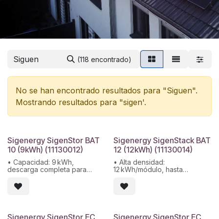
(118 encontrado)
No se han encontrado resultados para "
Siguen
".
Mostrando resultados para "
sigen
'.
Sigenergy SigenStor BAT
Sigenergy SigenStack BAT
10 (9kWh) (11130012)
12 (12kWh) (11130014)
• Capacidad: 9 kWh,
• Alta densidad:
descarga completa para
12 kWh/módulo, hasta
máxima eficiencia.
253 kWh/sistema
• Modular y apilable: Hasta 6
• Seguridad: IP66, supresión
módulos por pila, escalable a
de incendios y control
54 kWh.
térmico de celdas
• Instalación rápida:
• Compatible y escalable:
Conectores autoenchufables,
Integración CAN con los
Sigenergy SigenStor EC
Sigenergy SigenStor EC