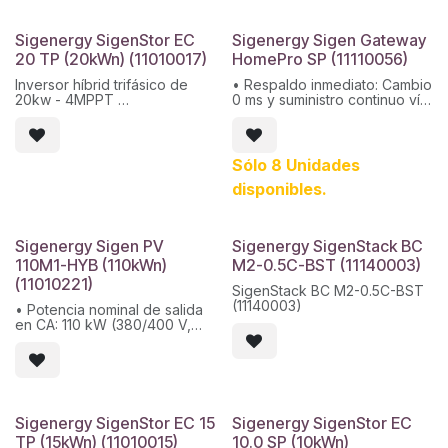
dispositivos controlables
• Eficiencia máxima: 98.6%
(generador, bomba de calor)
• Protección avanzada: Flujo
Sigenergy SigenStor EC
Sigenergy Sigen Gateway
inverso 350 ms para red y
20 TP (20kWn) (11010017)
HomePro SP (11110056)
generador
• Conexiones de potencia:
Inversor híbrid trifásico de
• Respaldo inmediato: Cambio
Soporta hasta 100 A entrada
20kw - 4MPPT
0 ms y suministro continuo vía
CA, inversor 32 A y
PV + ESS / red / generador
generador/carga opcional
Máx. voltaje de entrada:
• Compatible con cargas y
14,5 kW
1100V
SigenStor: Hasta 12 kW y
Máx. tensión nominal de
dispositivos controlables
Sólo 8 Unidades
entrada: 600V
(generador, bomba de calor)
disponibles.
Máx. intensidad por MPPT:
• Protección avanzada: Flujo
16A
inverso 350 ms para red y
Eficiencia máxima:98.4%
generador
Protección: IP66
• Conexiones de potencia:
Sigenergy Sigen PV
Sigenergy SigenStack BC
Garantía 10 años
Soporta hasta 100 A en
110M1-HYB (110kWn)
M2-0.5C-BST (11140003)
entrada CA, inversor 32 A y
generador/carga opcional
(11010221)
SigenStack BC M2-0.5C-BST
14,5 kW
(11140003)
• Potencia nominal de salida
en CA: 110 kW (380/400 V,
50/60 Hz)
• Número de MPPT: 8
entradas independientes
• Rango de voltaje de
entrada en MPPT: 160–1000 V
• Eficiencia máxima: 98,3%
Sigenergy SigenStor EC 15
Sigenergy SigenStor EC
TP (15kWn) (11010015)
10.0 SP (10kWn)