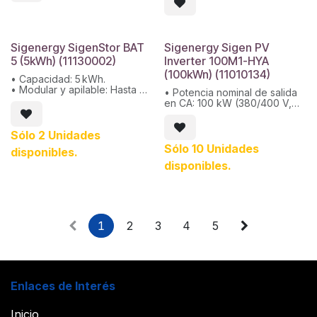
entrada: 600 V
EC SP/TP
• Eficiencia máxima: 98 %
• Protección: IP66
Sigenergy SigenStor BAT
Sigenergy Sigen PV
5 (5kWh) (11130002)
Inverter 100M1-HYA
(100kWn) (11010134)
• Capacidad: 5 kWh.
• Modular y apilable: Hasta 6
• Potencia nominal de salida
módulos por pila, escalable
en CA: 100 kW (380/400 V,
hasta 30 kWh.
50/60 Hz)
• Instalación rápida:
• Número de MPPT: 8
Conectores autoenchufables,
Sólo 2 Unidades
entradas independientes
puesta en marcha en minutos.
• Rango de voltaje de
Sólo 10 Unidades
disponibles.
• Integración inteligente:
entrada en MPPT: 160–1000 V
Compatible con inversores
disponibles.
• Eficiencia máxima: 98,3%
SigenStor EC y app mySigen.
1
2
3
4
5
Enlaces de Interés
Inicio