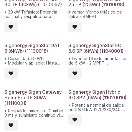
puesta en marcha en minutos.
inversores Sigenergy, 4‑21
30 TP (30kWn) (11010067)
25 TP (25kWn) (11010018)
• Integración inteligente:
módulos
Compatible con inversores
• Instalación rápida: Montaje
• 30 kW Trifásico: Potencia
Inversor híbrido trifásico de
SigenStor EC y app mySigen.
en suelo, refrigeración por
nominal y respaldo para
25kw - 4MPPT
aire, puesta en marcha simple
comercios e industria.
• 4 MPPTs: Hasta 48 kWp de
Máx. voltaje de entrada:
solar con gestión optimizada.
1100V
• Alta eficiencia 98,4 %:
Máx. tensión nominal de
Máximo rendimiento
entrada: 600V
energético.
Máx. intensidad por MPPT:
Sigenergy SigenStor BAT
Sigenergy SigenStor EC
• IP66 y conectividad total:
16A
6 (6kWh) (11130018)
6.0 SP (6kWn) (11040001)
Robustez y control remoto
Eficiencia máxima:98.4%
integrado.
Protección: IP66
• Capacidad: 6 kWh.
• Inversor híbrido monofásico
Garantía 10 años
• Modular y apilable: Hasta 6
de 6 kW - 2 MPPT
módulos por pila, escalable
• Máx. voltaje de entrada:
hasta 36 kWh.
600 V
• Instalación rápida:
• Máx. tensión nominal de
Conectores autoenchufables,
entrada: 350 V
puesta en marcha en minutos.
• Eficiencia máxima: 98 %
• Integración inteligente:
• Protección: IP66
Sigenergy Sigen Gateway
Sigenergy Sigen Hybrid
Compatible con inversores
HomePro TP 30kW
6.0 SP2 (6kWn) (11020010)
SigenStor EC y app mySigen.
(11110031)
• Potencia nominal de salida
en CA: 6 kW (220/230/240 V,
• Respaldo inmediato: Cambio
50/60 Hz)
0 ms y suministro continuo vía
• Número de MPPT: 2
PV + ESS / red / generador
entradas independientes
• Compatible con cargas y
• Rango de voltaje de
SigenStor: Hasta 30 kW y
entrada en MPPT: 160–1000 V