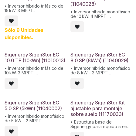
(11040028)
• Inversor híbrido trifásico de
15 kW: 3 MPPT.
• Inversor híbrido monofásico
• Máx. voltaje de entrada:
de 10 kW: 4 MPPT.
1100 V.
• Máx. voltaje de entrada:
• Eficiencia máxima: 98,4 %.
600 V.
• Protección: IP66, resistente
Sólo 9 Unidades
• Máx. tensión nominal de
a polvo y agua.
entrada: 350 V.
disponibles.
• Eficiencia máxima: 98 %.
• Protección: IP66, resistente
a polvo y agua.
Sigenergy SigenStor EC
Sigenergy SigenStor EC
10.0 TP (10kWn) (11010013)
8.0 SP (8kWn) (11040029)
• Inversor híbrido trifásico de
• Inversor híbrido monofásico
10 kW: 3 MPPT.
de 8 kW - 3 MPPT
• Máx. voltaje de entrada:
• Máx. voltaje de entrada:
1100 V.
600 V
• Máx. tensión nominal de
• Máx. tensión nominal de
entrada: 600 V.
entrada: 350 V
• Eficiencia máxima: 98,4 %.
• Eficiencia máxima: 98 %
• Protección: IP66, resistente
• Protección: IP66
Sigenergy SigenStor EC
Sigenergy SigenStor Kit
a polvo y agua.
5.0 SP (5kWn) (11040002)
ajustable para montaje
sobre suelo (11170033)
• Inversor híbrido monofásico
de 5 kW - 2 MPPT
• Estructura base de
• Máx. voltaje de entrada:
Sigenergy para equipo 5 en 1
1100 V
Sigenenergy EC
• Máx. tensión nominal de
• Compatible con SigenStor